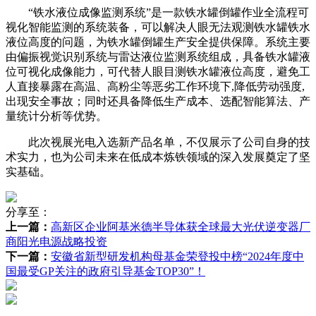
“铁水液位成像监测系统”是一款铁水罐倒罐作业全流程可
视化智能监测的系统装备，可以解决人眼无法观测铁水罐铁水
液位高度的问题，为铁水罐倒罐生产安全提供保障。系统主要
由偏振视觉识别系统与雷达液位监测系统组成，具备铁水罐液
位可视化成像能力，可代替人眼目测铁水罐液位高度，避免工
人直接暴露在高温、高粉尘等恶劣工作环境下,降低劳动强度,
出现安全事故；同时还具备降低生产成本、选配智能算法、产
量统计分析等优势。
此次视展光电入选新产品名单，不仅展示了公司自身的技
术实力，也为公司未来在低成本炼铁领域的深入发展奠定了坚
实基础。
分享至：
上一篇：
高新区企业阿基米德半导体获全球最大光伏逆变器厂
商阳光电源战略投资
下一篇：
安徽省新型研发机构母基金荣登投中榜“2024年度中
国最受GP关注的政府引导基金TOP30”！