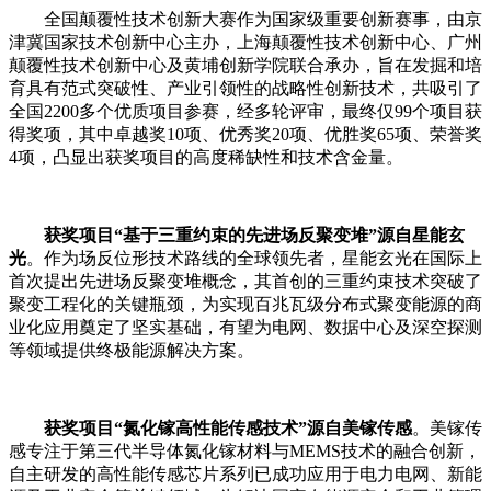
全国颠覆性技术创新大赛作为国家级重要创新赛事，由京
津冀国家技术创新中心主办，上海颠覆性技术创新中心、广州
颠覆性技术创新中心及黄埔创新学院联合承办，旨在发掘和培
育具有范式突破性、产业引领性的战略性创新技术，共吸引了
全国2200多个优质项目参赛，经多轮评审，最终仅99个项目获
得奖项，其中卓越奖10项、优秀奖20项、优胜奖65项、荣誉奖
4项，凸显出获奖项目的高度稀缺性和技术含金量。
获奖项目“基于三重约束的先进场反聚变堆”源自星能玄
光
。作为场反位形技术路线的全球领先者，星能玄光在国际上
首次提出先进场反聚变堆概念，其首创的三重约束技术突破了
聚变工程化的关键瓶颈，为实现百兆瓦级分布式
聚变能源
的商
业化应用奠定了坚实基础，有望为电网、数据中心及深空探测
等领域提供终极能源解决方案。
获奖项目“氮化镓高性能传感技术”源自美镓传感
。美镓传
感专注于
第三代半导体
氮化镓材料与MEMS技术的融合创新，
自主研发的高性能传感芯片系列已成功应用于电力电网、新能