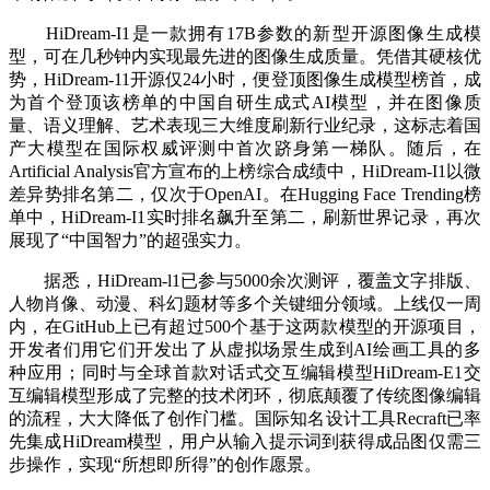
HiDream-I1是一款拥有17B参数的新型开源图像生成模
型，可在几秒钟内实现最先进的图像生成质量。凭借其硬核优
势，HiDream-11开源仅24小时，便登顶图像生成模型榜首，成
为首个登顶该榜单的中国自研生成式AI模型，并在图像质
量、语义理解、艺术表现三大维度刷新行业纪录，这标志着国
产大模型在国际权威评测中首次跻身第一梯队。随后，在
Artificial Analysis官方宣布的上榜综合成绩中，HiDream-I1以微
差异势排名第二，仅次于OpenAI。在Hugging Face Trending榜
单中，HiDream-I1实时排名飙升至第二，刷新世界记录，再次
展现了“中国智力”的超强实力。
据悉，HiDream-l1已参与5000余次测评，覆盖文字排版、
人物肖像、动漫、科幻题材等多个关键细分领域。上线仅一周
内，在GitHub上已有超过500个基于这两款模型的开源项目，
开发者们用它们开发出了从虚拟场景生成到AI绘画工具的多
种应用；同时与全球首款对话式交互编辑模型HiDream-E1交
互编辑模型形成了完整的技术闭环，彻底颠覆了传统图像编辑
的流程，大大降低了创作门槛。国际知名设计工具Recraft已率
先集成HiDream模型，用户从输入提示词到获得成品图仅需三
步操作，实现“所想即所得”的创作愿景。